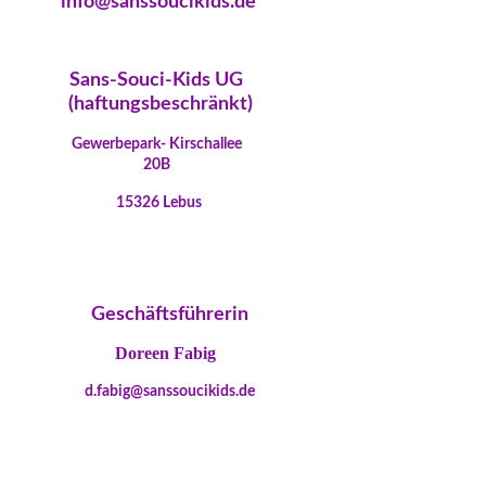
info@sanssoucikids.de
Sans-Souci-Kids UG
(haftungsbeschränk
t)
Gewerbepark-
Kirschallee
20B
15326 Lebus
Geschäftsführerin
Doreen Fabig
d.fabig@sanssoucikids.de